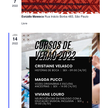
7
Musicalidades indígenas em espaços
visuai
2022
educativos: Utopia ou realidade?
de
Estúdio Mawaca
Rua Inácio Borba 483, São Paulo
Event
Livre
JAN
14
2022